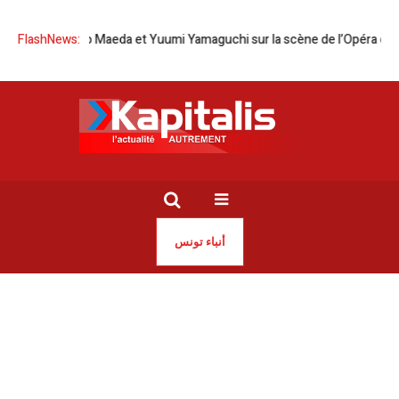
 Tomoko Maeda et Yuumi Yamaguchi sur la scène de l’Opéra de Tunis
FlashNews:
أنباء تونس