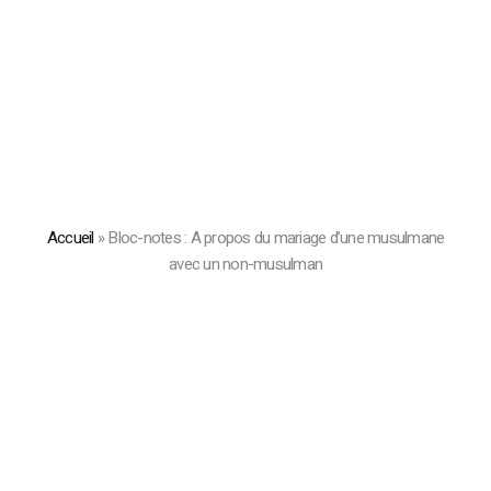
Accueil
»
Bloc-notes : A propos du mariage d’une musulmane
avec un non-musulman