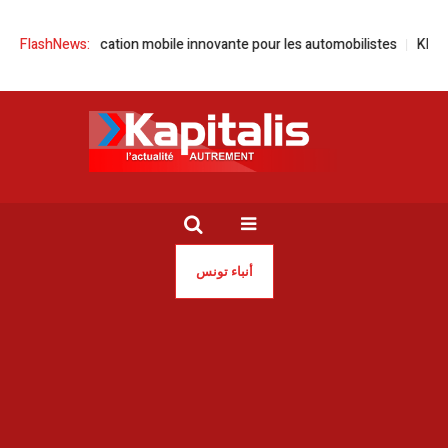
e une application mobile innovante pour les automobilistes
FlashNews:
KIKO Mila
أنباء تونس