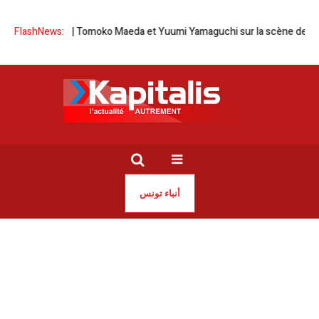
nisie-Japon | Tomoko Maeda et Yuumi Yamaguchi sur la scène de l’Opér
FlashNews:
أنباء تونس