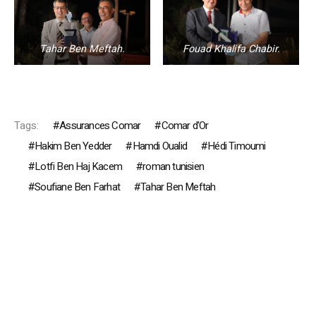
Tahar Ben Meftah.
Fouad Khalifa Chabir.
Tags:
Assurances Comar
Comar d'Or
Hakim Ben Yedder
Hamdi Oualid
Hédi Timoumi
Lotfi Ben Haj Kacem
roman tunisien
Soufiane Ben Farhat
Tahar Ben Meftah