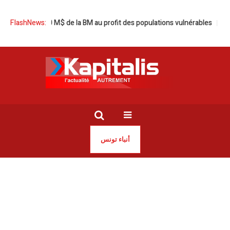
de 90 M$ de la BM au profit des populations vulnérables
FlashNews:
La saison du z
أنباء تونس