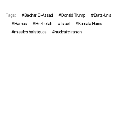
Tags:
Bachar El-Assad
Donald Trump
Etats-Unis
Hamas
Hezbollah
Israël
Kamala Harris
missiles balistiques
nucléaire iranien