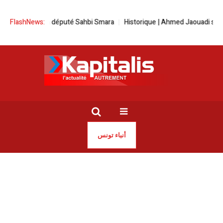
ancien député Sahbi Smara
FlashNews:
Historique | Ahmed Jaouadi s’offre l’or e
أنباء تونس