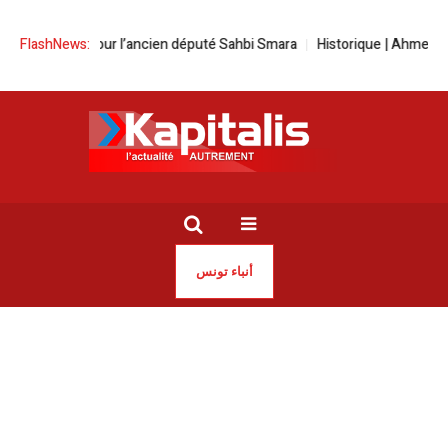
e peine pour l’ancien député Sahbi Smara
FlashNews:
Historique | Ahmed Jaouad
أنباء تونس