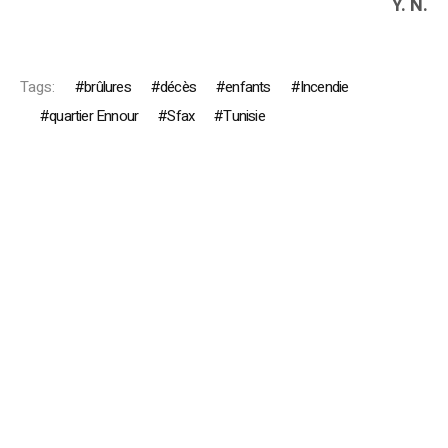
Y. N.
Tags:
brûlures
décès
enfants
Incendie
quartier Ennour
Sfax
Tunisie