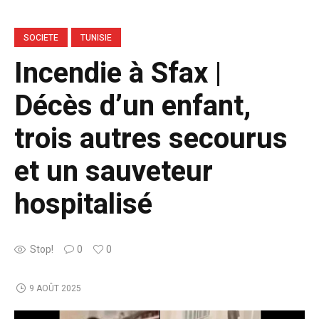
SOCIETE
TUNISIE
Incendie à Sfax |
Décès d’un enfant,
trois autres secourus
et un sauveteur
hospitalisé
Stop!
0
0
9 AOÛT 2025