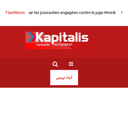
ccupée» par les poursuites engagées contre le juge Hmedi
FlashNews:
Guerre d’I
أنباء تونس