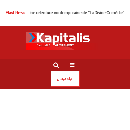
Gallery | Une relecture contemporaine de ‘‘La Divine Comédie’’
FlashNews:
Tunisie 
أنباء تونس