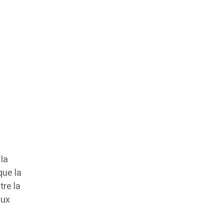
la
que la
tre la
eux