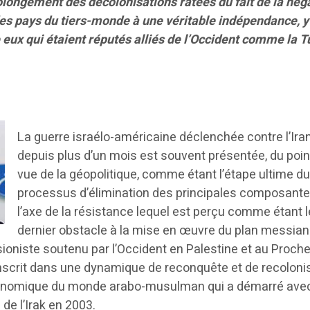
olongement des décolonisations ratées du fait de la nég
 des pays du tiers-monde à une véritable indépendance, y
eux qui étaient réputés alliés de l’Occident comme la T
*
La guerre israélo-américaine déclenchée contre l’Ira
depuis plus d’un mois est souvent présentée, du poin
vue de la géopolitique, comme étant l’étape ultime d
processus d’élimination des principales composant
l’axe de la résistance lequel est perçu comme étant l
dernier obstacle à la mise en œuvre du plan messian
ioniste soutenu par l’Occident en Palestine et au Proche
 s’inscrit dans une dynamique de reconquête et de recoloni
t économique du monde arabo-musulman qui a démarré ave
 de l’Irak en 2003.