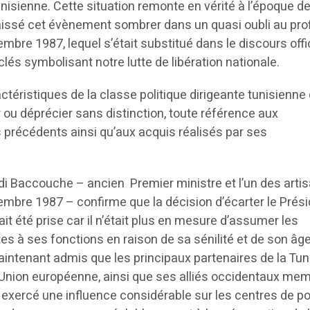
unisienne. Cette situation remonte en vérité à l’époque de 
laissé cet évènement sombrer dans un quasi oubli au prof
mbre 1987, lequel s’était substitué dans le discours offic
clés symbolisant notre lutte de libération nationale.
ractéristiques de la classe politique dirigeante tunisienne 
 ou déprécier sans distinction, toute référence aux
précédents ainsi qu’aux acquis réalisés par ses
 Baccouche – ancien Premier ministre et l’un des arti
mbre 1987 – confirme que la décision d’écarter le Prés
it été prise car il n’était plus en mesure d’assumer les
es à ses fonctions en raison de sa sénilité et de son âg
maintenant admis que les principaux partenaires de la Tuni
’Union européenne, ainsi que ses alliés occidentaux me
 exercé une influence considérable sur les centres de p