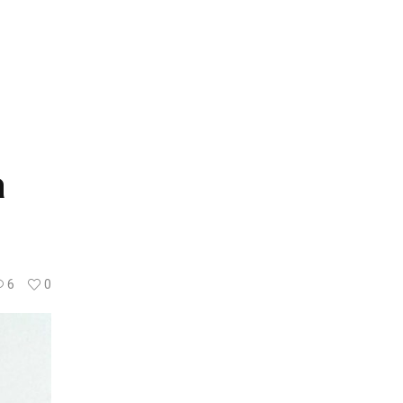
à
6
0