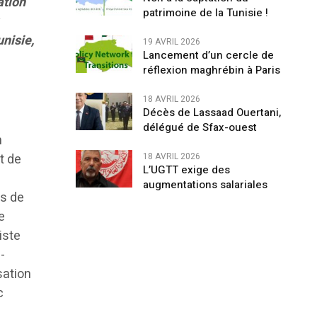
ation
patrimoine de la Tunisie !
unisie,
19 AVRIL 2026
Lancement d’un cercle de
réflexion maghrébin à Paris
18 AVRIL 2026
Décès de Lassaad Ouertani,
délégué de Sfax-ouest
n
t de
18 AVRIL 2026
L’UGTT exige des
u
augmentations salariales
es de
e
iste
-
sation
c