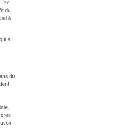
l’ex-
it du
iel à
qui a
sans du
ident
e
sie,
mbres
ouvoir