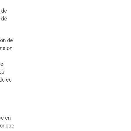
e de
s de
ion de
ension
le
où
 de ce
se en
torique