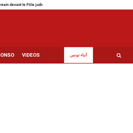
 Pôle judiciaire
Zaghouan | Fin de cavale pour un terroriste condamné à 
CONSO
VIDEOS
أنباء تونس