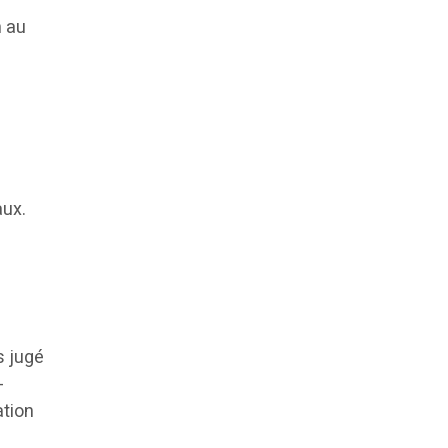
n au
aux.
s jugé
-
ation