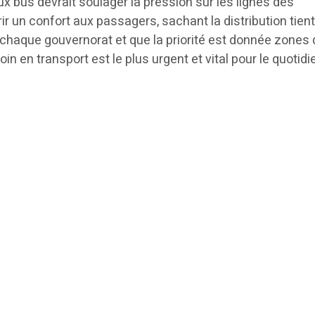
x bus devrait soulager la pression sur les lignes des
rir un confort aux passagers, sachant la distribution tien
haque gouvernorat et que la priorité est donnée zones 
in en transport est le plus urgent et vital pour le quotid