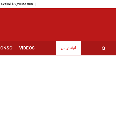
,28 Me $US
Trafic de migrants | Un rapport européen pointe la Tunisie et la L
CONSO
VIDEOS
أنباء تونس