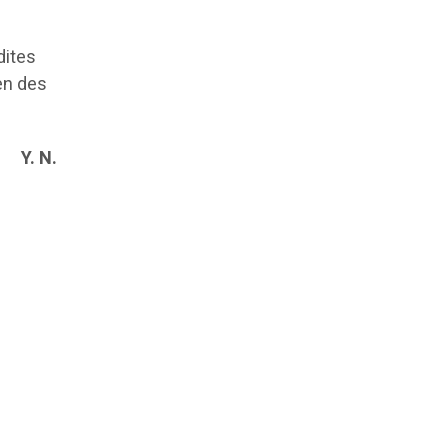
t
dites
ien des
Y. N.