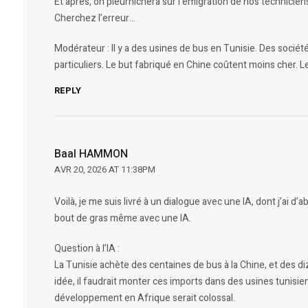
Et après, on pleurnichera sur l’émigration de nos technicien
Cherchez l’erreur…
Modérateur : Il y a des usines de bus en Tunisie. Des société
particuliers. Le but fabriqué en Chine coûtent moins cher.
REPLY
Baal HAMMON
AVR 20, 2026 AT 11:38PM
Voilà, je me suis livré à un dialogue avec une IA, dont j’ai d’
bout de gras même avec une IA.
Question à l’IA :
La Tunisie achète des centaines de bus à la Chine, et des d
idée, il faudrait monter ces imports dans des usines tunisien
développement en Afrique serait colossal.