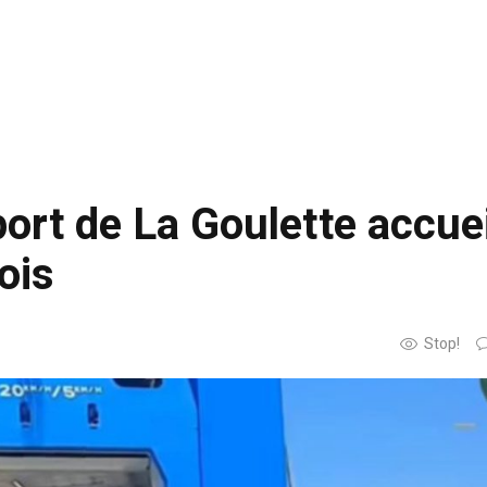
port de La Goulette accuei
ois
Stop!