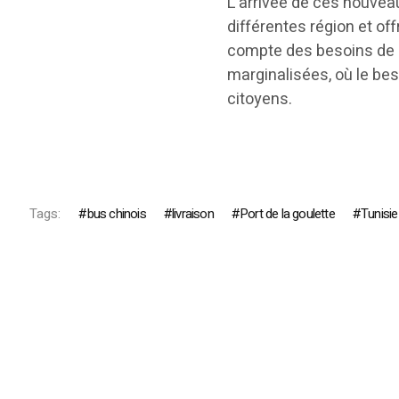
L’arrivée de ces nouveau
différentes région et off
compte des besoins de c
marginalisées, où le beso
citoyens.
Tags:
bus chinois
livraison
Port de la goulette
Tunisie