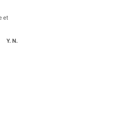
e et
Y. N.