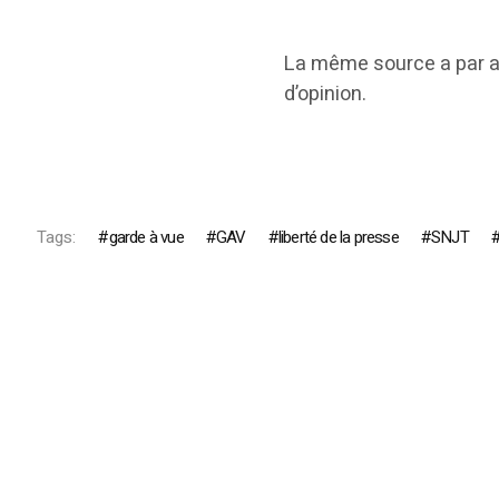
La même source a par ail
d’opinion.
Tags:
garde à vue
GAV
liberté de la presse
SNJT