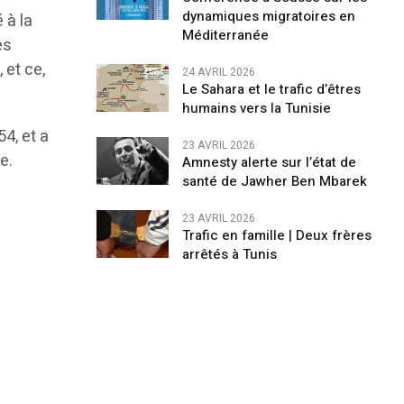
dynamiques migratoires en
 à la
Méditerranée
es
 et ce,
24 AVRIL 2026
Le Sahara et le trafic d’êtres
humains vers la Tunisie
4, et a
23 AVRIL 2026
e.
Amnesty alerte sur l’état de
santé de Jawher Ben Mbarek
23 AVRIL 2026
Trafic en famille | Deux frères
arrêtés à Tunis