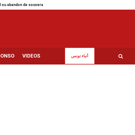
on de souveraineté ?
Tunisie | Des agri-entrepreneurs pour un investisse
CONSO
VIDEOS
أنباء تونس