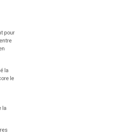
t pour
 entre
en
é la
ore le
 la
ères