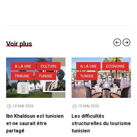
Voir plus
A LA UNE
CULTURE
A LA UNE
ECONOMIE
TRIBUNE
TUNISIE
TUNISIE
10 MAI 2026
10 MAI 2026
Ibn Khaldoun est tunisien
Les difficultés
et ne saurait être
structurelles du tourisme
partagé
tunisien