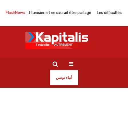
aldoun est tunisien et ne saurait être partagé
FlashNews:
Les difficultés structure
أنباء تونس