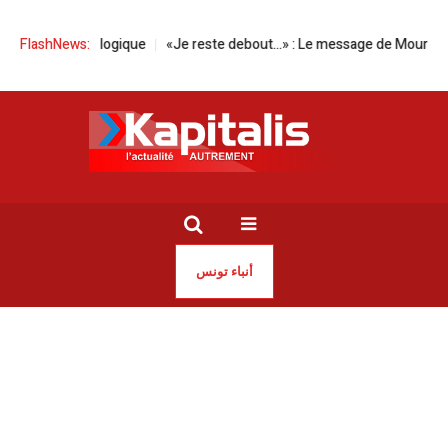
ychologique
FlashNews:
«Je reste debout…» : Le message de Mourad Zeghidi aprè
أنباء تونس