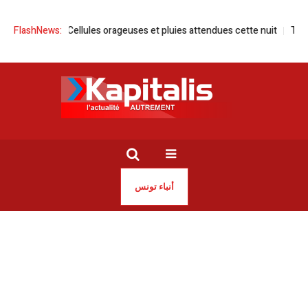
Tunisie | Cellules orageuses et pluies attendues cette nuit
FlashNews:
Tunisie 
أنباء تونس