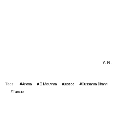
Y. N.
Tags:
Ariana
El Mouvma
justice
Oussama Dhahri
Tunisie