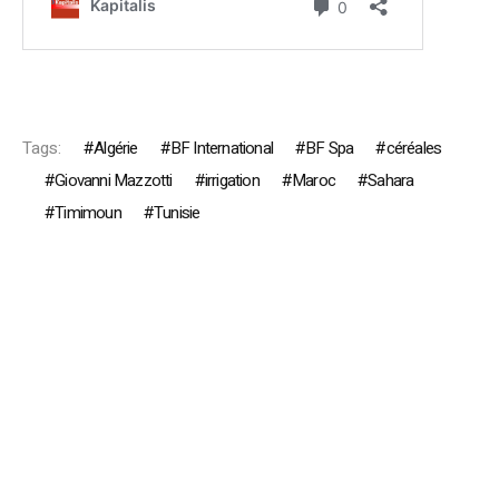
Tags:
Algérie
BF International
BF Spa
céréales
Giovanni Mazzotti
irrigation
Maroc
Sahara
Timimoun
Tunisie