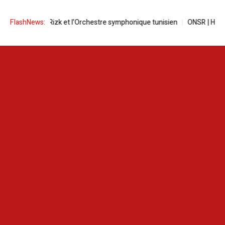
ha Rizk et l’Orchestre symphonique tunisien
FlashNews:
ONSR | Hausse de près d