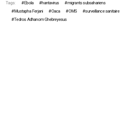
Tags:
Ebola
hantavirus
migrants subsahariens
Mustapha Ferjani
Oaca
OMS
surveillance sanitaire
Tedros Adhanom Ghebreyesus