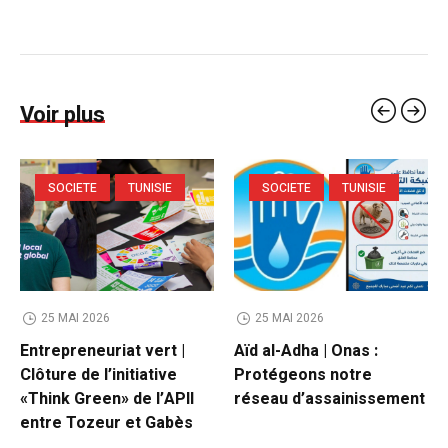
Voir plus
SOCIETE
TUNISIE
SOCIETE
TUNISIE
25 MAI 2026
25 MAI 2026
Entrepreneuriat vert |
Aïd al-Adha | Onas :
Clôture de l’initiative
Protégeons notre
«Think Green» de l’APII
réseau d’assainissement
entre Tozeur et Gabès