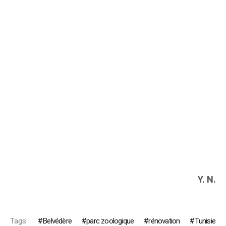
Y. N.
Tags:
Belvédère
parc zoologique
rénovation
Tunisie