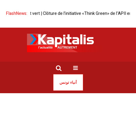
preneuriat vert | Clôture de l’initiative «Think Green» de l’APII entre To
FlashNews:
أنباء تونس