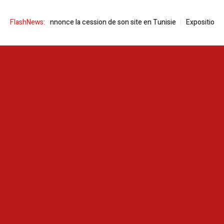
se Cicor annonce la cession de son site en Tunisie
FlashNews:
Exposition à Tunis 