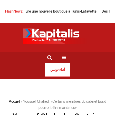
ilano inaugure une nouvelle boutique à Tunis-Lafayette
FlashNews:
Des Tunisiens
أنباء تونس
Accueil
»
Youssef Chahed : «Certains membres du cabinet Essid
pourront être maintenus»