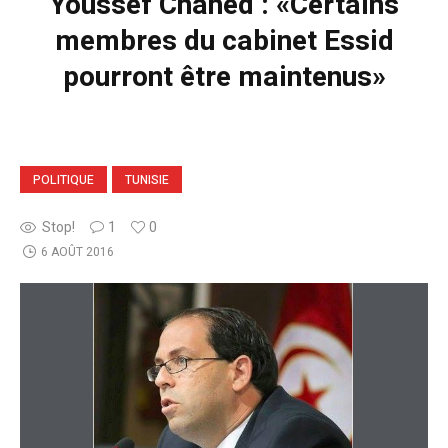
Youssef Chahed : «Certains
membres du cabinet Essid
pourront être maintenus»
POLITIQUE
TUNISIE
Stop!
1
0
6 AOÛT 2016