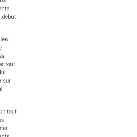
ens
ante
u début
lien
e
la
er tout
lui
r sur
il
un tout
as
iner
ants.