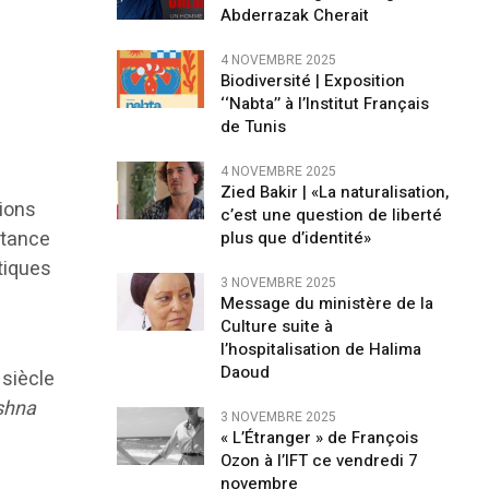
Abderrazak Cherait
4 NOVEMBRE 2025
Biodiversité | Exposition
‘‘Nabta’’ à l’Institut Français
de Tunis
4 NOVEMBRE 2025
Zied Bakir | «La naturalisation,
tions
c’est une question de liberté
stance
plus que d’identité»
atiques
3 NOVEMBRE 2025
Message du ministère de la
Culture suite à
l’hospitalisation de Halima
Daoud
siècle
shna
3 NOVEMBRE 2025
« L’Étranger » de François
Ozon à l’IFT ce vendredi 7
novembre