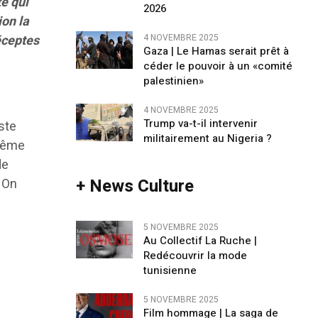
te qui
2026
ion la
réceptes
4 NOVEMBRE 2025
Gaza | Le Hamas serait prêt à
céder le pouvoir à un «comité
palestinien»
4 NOVEMBRE 2025
Trump va-t-il intervenir
iste
militairement au Nigeria ?
-même
de
+ News Culture
. On
5 NOVEMBRE 2025
Au Collectif La Ruche |
Redécouvrir la mode
tunisienne
5 NOVEMBRE 2025
Film hommage | La saga de