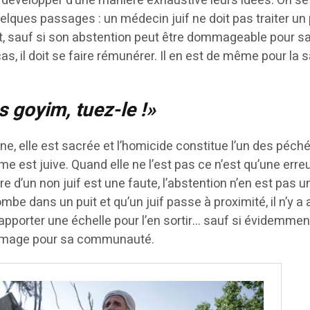
développer d’une manière exhaustive leurs idées. On se
lques passages : un médecin juif ne doit pas traiter un 
at, sauf si son abstention peut être dommageable pour s
, il doit se faire rémunérer. Il en est de même pour la 
s goyim, tuez-le !»
e, elle est sacrée et l’homicide constitue l’un des péch
me est juive. Quand elle ne l’est pas ce n’est qu’une erre
e d’un non juif est une faute, l’abstention n’en est pas u
ombe dans un puit et qu’un juif passe à proximité, il n’y 
i apporter une échelle pour l’en sortir… sauf si évidemment
ommage pour sa communauté.