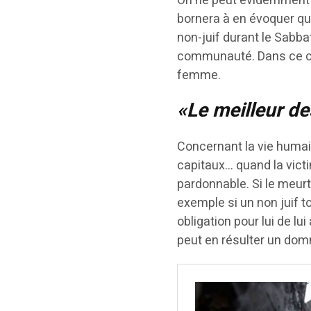
On ne peut évidemment 
bornera à en évoquer que
non-juif durant le Sabb
communauté. Dans ce cas
femme.
«Le meilleur de
Concernant la vie humain
capitaux… quand la victi
pardonnable. Si le meurtr
exemple si un non juif t
obligation pour lui de lu
peut en résulter un d