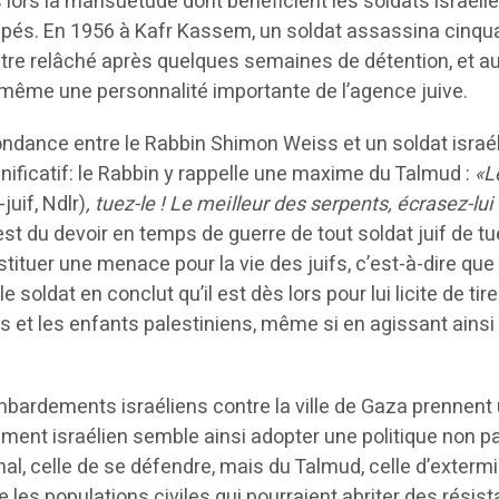
ors la mansuétude dont bénéficient les soldats israéli
cupés. En 1956 à Kafr Kassem, un soldat assassina cinqu
ar être relâché après quelques semaines de détention, et a
t même une personnalité importante de l’agence juive.
dance entre le Rabbin Shimon Weiss et un soldat israé
nificatif: le Rabbin y rappelle une maxime du Talmud :
«L
juif, Ndlr)
, tuez-le ! Le meilleur des serpents, écrasez-lui 
l est du devoir en temps de guerre de tout soldat juif de tu
stituer une menace pour la vie des juifs, c’est-à-dire que 
 soldat en conclut qu’il est dès lors pour lui licite de tire
es et les enfants palestiniens, même si en agissant ainsi 
mbardements israéliens contre la ville de Gaza prennent 
ement israélien semble ainsi adopter une politique non p
onal, celle de se défendre, mais du Talmud, celle d’exterm
 les populations civiles qui pourraient abriter des résist