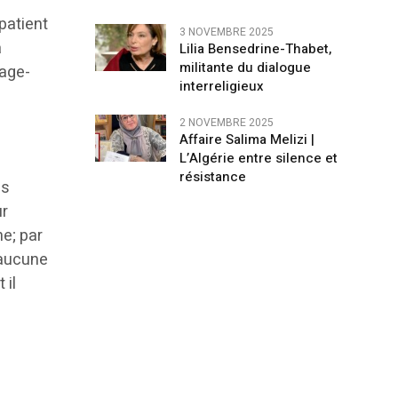
patient
3 NOVEMBRE 2025
a
Lilia Bensedrine-Thabet,
militante du dialogue
sage-
interreligieux
2 NOVEMBRE 2025
Affaire Salima Melizi |
L’Algérie entre silence et
résistance
és
ur
ne; par
a aucune
 il