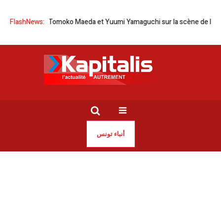
ie-Japon | Tomoko Maeda et Yuumi Yamaguchi sur la scène de l’Opéra d
FlashNews:
أنباء تونس