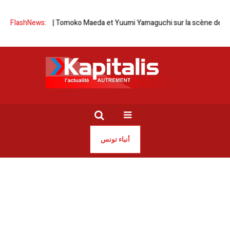
sie-Japon | Tomoko Maeda et Yuumi Yamaguchi sur la scène de l’Opéra 
FlashNews:
أنباء تونس