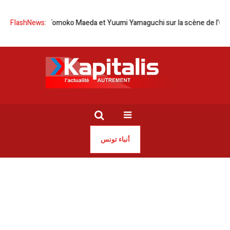
ie-Japon | Tomoko Maeda et Yuumi Yamaguchi sur la scène de l’Opéra d
FlashNews:
أنباء تونس