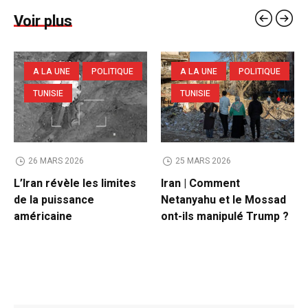
Voir plus
A LA UNE
POLITIQUE
A LA UNE
POLITIQUE
TUNISIE
TUNISIE
26 MARS 2026
25 MARS 2026
L’Iran révèle les limites
Iran | Comment
de la puissance
Netanyahu et le Mossad
américaine
ont-ils manipulé Trump ?