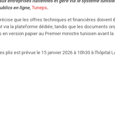
ux entreprises italiennes et géré via le système tunisie
blics en ligne,
Tuneps
.
écise que les offres techniques et financières doivent 
via la plateforme dédiée, tandis que les documents ori
s en version papier au Premier ministre tunisien avant la
s plis est prévue le 15 janvier 2026 à 10h30 à l’hôpital L