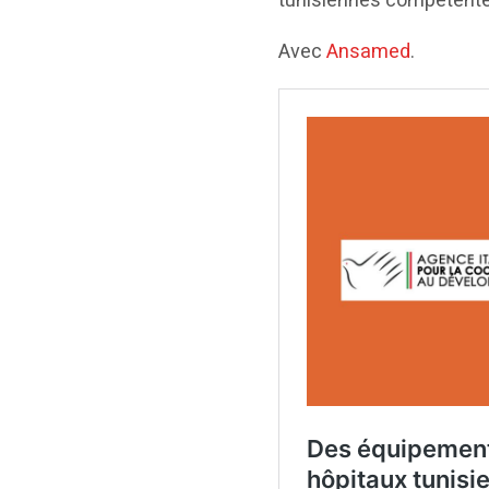
tunisiennes compétente
Avec
Ansamed
.