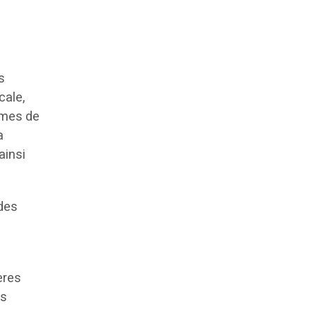
s
cale,
tèmes de
a
ainsi
des
ères
és