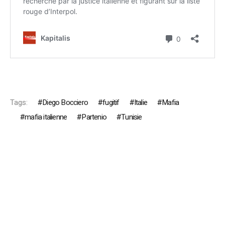
Tags:
Diego Bocciero
fugitif
Italie
Mafia
mafia italienne
Partenio
Tunisie