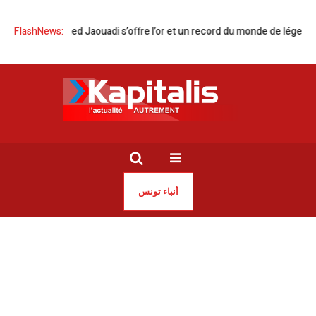
que | Ahmed Jaouadi s’offre l’or et un record du monde de légende en 
FlashNews:
أنباء تونس