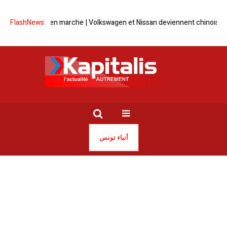
BYD-isation en marche | Volkswagen et Nissan deviennent chinois
FlashNews:
Clas
أنباء تونس