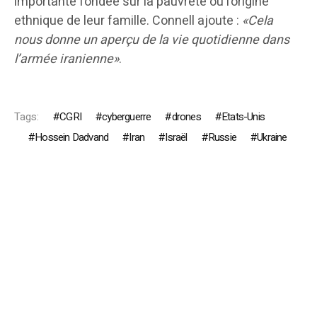
importante fondée sur la pauvreté ou l’origine
ethnique de leur famille. Connell ajoute :
«Cela
nous donne un aperçu de la vie quotidienne dans
l’armée iranienne»
.
Tags:
CGRI
cyberguerre
drones
Etats-Unis
Hossein Dadvand
Iran
Israël
Russie
Ukraine