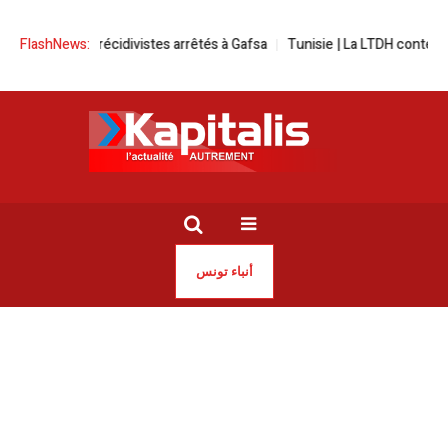
Deux récidivistes arrêtés à Gafsa
FlashNews:
Tunisie | La LTDH contestera sa susp
أنباء تونس