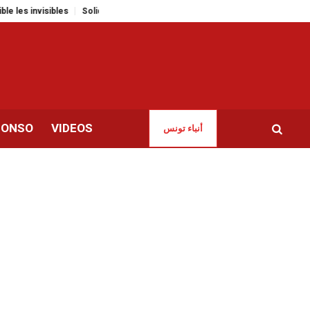
les
Solidarité avec Jawahar et Ghassan | Rassemblement demain devant le
CONSO
VIDEOS
أنباء تونس