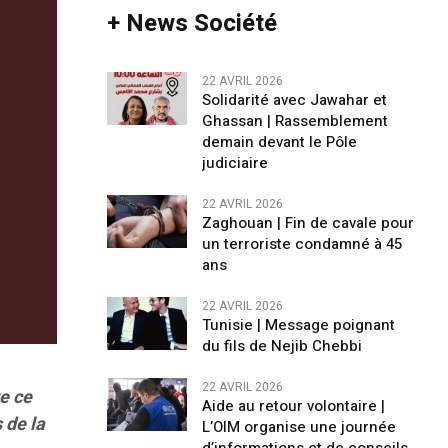
+ News Société
22 AVRIL 2026
Solidarité avec Jawahar et
Ghassan | Rassemblement
demain devant le Pôle
judiciaire
22 AVRIL 2026
Zaghouan | Fin de cavale pour
un terroriste condamné à 45
ans
22 AVRIL 2026
Tunisie | Message poignant
du fils de Nejib Chebbi
22 AVRIL 2026
ve ce
Aide au retour volontaire |
 de la
L’OIM organise une journée