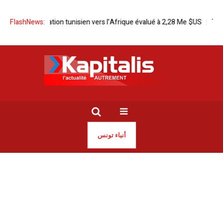
d’exportation tunisien vers l’Afrique évalué à 2,28 Me $US
FlashNews:
Trafic de mi
أنباء تونس