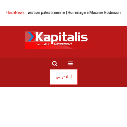
’Israël et question palestinienne | Hommage à Maxime Rodinson
FlashNews:
Souver
أنباء تونس