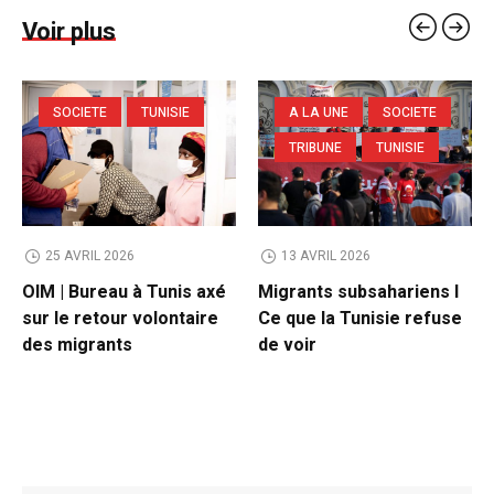
Voir plus
SOCIETE
TUNISIE
A LA UNE
SOCIETE
TRIBUNE
TUNISIE
25 AVRIL 2026
13 AVRIL 2026
OIM | Bureau à Tunis axé
Migrants subsahariens l
sur le retour volontaire
Ce que la Tunisie refuse
des migrants
de voir