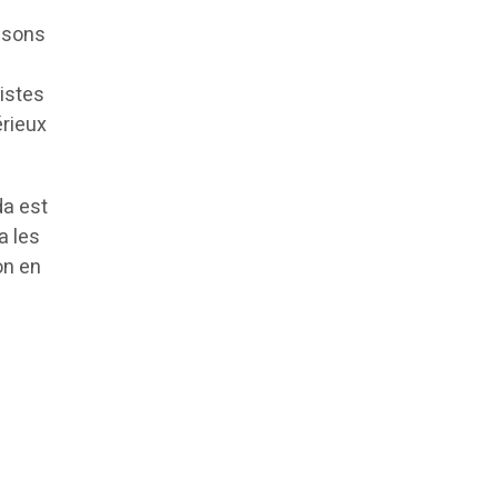
aisons
listes
érieux
da est
a les
on en