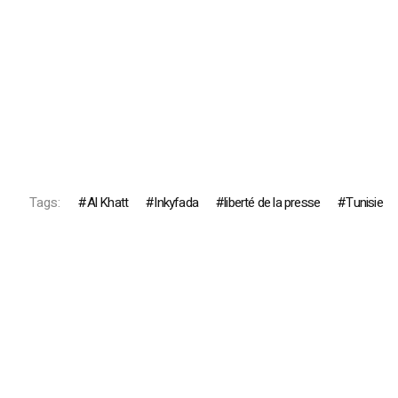
Tags:
Al Khatt
Inkyfada
liberté de la presse
Tunisie