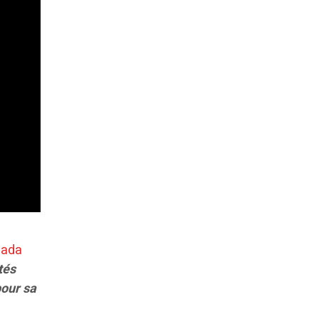
fada
tés
pour sa