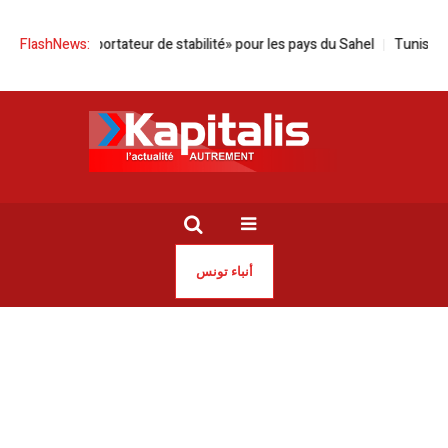
 «exportateur de stabilité» pour les pays du Sahel
FlashNews:
Tunisie | Mandat d’ar
أنباء تونس