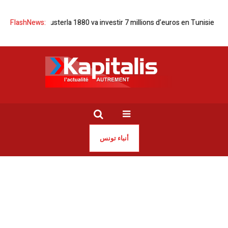
de luxe | Pusterla 1880 va investir 7 millions d’euros en Tunisie
FlashNews:
Comar 
أنباء تونس