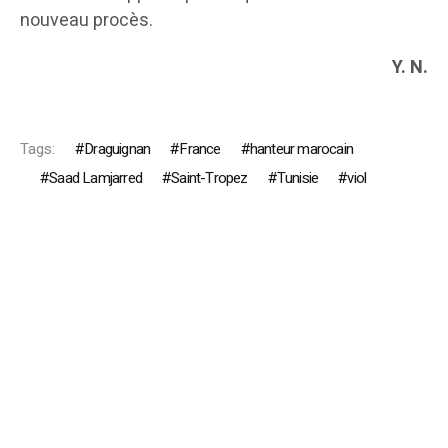
nouveau procès.
Y. N.
Tags:
Draguignan
France
hanteur marocain
Saad Lamjarred
Saint-Tropez
Tunisie
viol