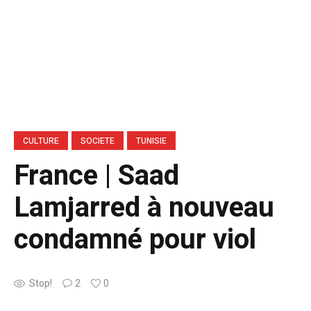
CULTURE
SOCIETE
TUNISIE
France | Saad
Lamjarred à nouveau
condamné pour viol
Stop!
2
0