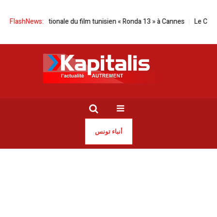
ternationale du film tunisien « Ronda 13 » à Cannes
FlashNews:
Le Cnot dessine un
أنباء تونس