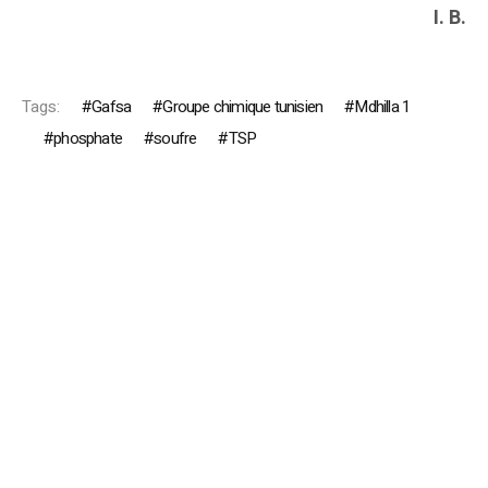
I. B.
Tags:
Gafsa
Groupe chimique tunisien
Mdhilla 1
phosphate
soufre
TSP