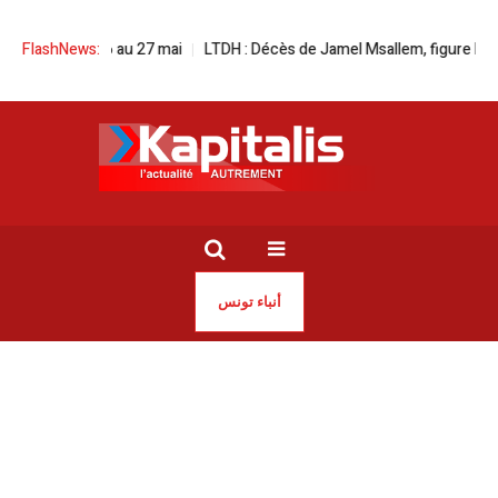
nuit du 26 au 27 mai
FlashNews:
LTDH : Décès de Jamel Msallem, figure historique
أنباء تونس