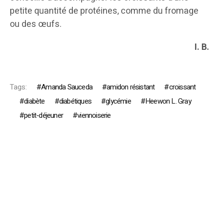
petite quantité de protéines, comme du fromage
ou des œufs.
I. B.
Tags:
Amanda Sauceda
amidon résistant
croissant
diabète
diabétiques
glycémie
Heewon L. Gray
petit-déjeuner
viennoiserie