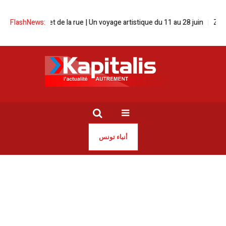
 cirque et de la rue | Un voyage artistique du 11 au 28 juin
FlashNews:
Zied El Heni
أنباء تونس