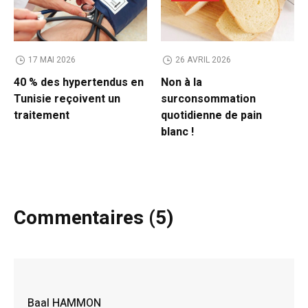
17 MAI 2026
26 AVRIL 2026
40 % des hypertendus en
Non à la
Tunisie reçoivent un
surconsommation
traitement
quotidienne de pain
blanc !
Commentaires (5)
Baal HAMMON