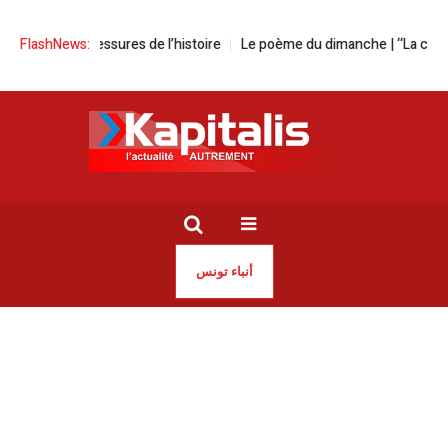
u les blessures de l’histoire
FlashNews:
Le poème du dimanche | ‘‘La cinquième nu
أنباء تونس