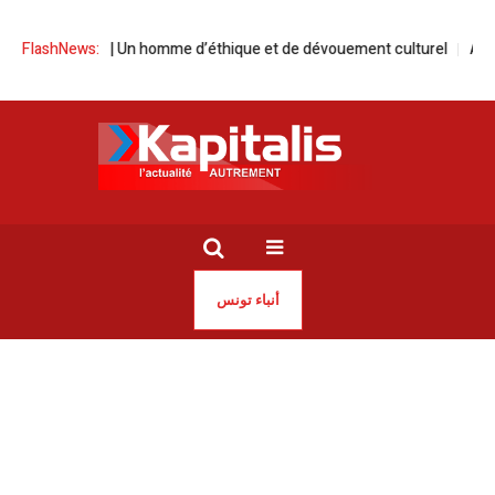
Mansouri | Un homme d’éthique et de dévouement culturel
FlashNews:
Accompagn
أنباء تونس