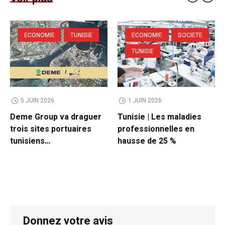
ECONOMIE
TUNISIE
ECONOMIE
SOCIETE
TUNISIE
5 JUIN 2026
1 JUIN 2026
Deme Group va draguer
Tunisie | Les maladies
trois sites portuaires
professionnelles en
tunisiens…
hausse de 25 %
Donnez votre avis