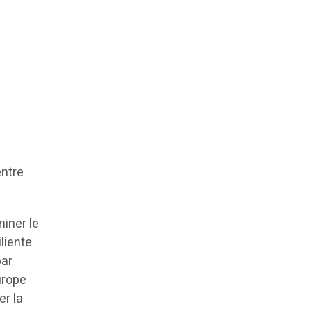
entre
miner le
liente
par
urope
er la