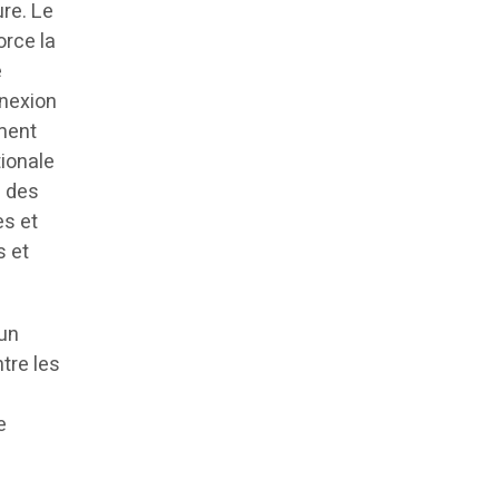
re. Le
orce la
e
nnexion
ment
ionale
n des
es et
s et
 un
tre les
e