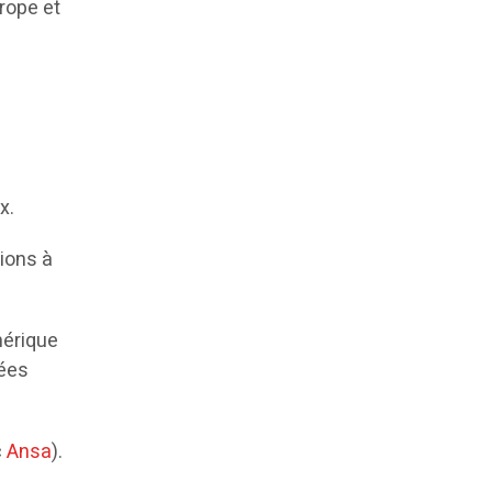
urope et
é
x.
ions à
mérique
nées
c
Ansa
).