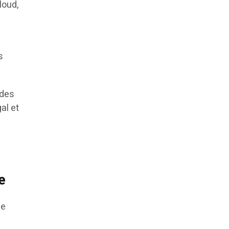
loud,
s
 des
al et
e
de
e