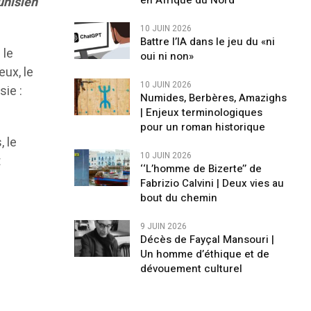
en Afrique du Nord
unisien
10 JUIN 2026
Battre l’IA dans le jeu du «ni
 le
oui ni non»
eux, le
10 JUIN 2026
sie :
Numides, Berbères, Amazighs
| Enjeux terminologiques
pour un roman historique
, le
10 JUIN 2026
t
‘‘L’homme de Bizerte’’ de
Fabrizio Calvini | Deux vies au
bout du chemin
9 JUIN 2026
Décès de Fayçal Mansouri |
Un homme d’éthique et de
dévouement culturel