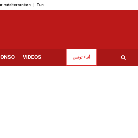
terranéen
Tunisie-France | Cap sur l’intelligence artificielle et la santé num
CONSO
VIDEOS
أنباء تونس