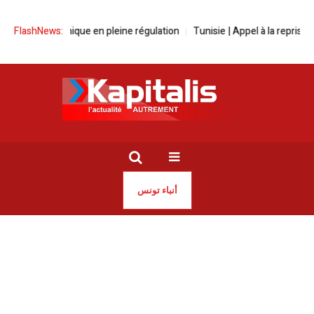
r économique en pleine régulation
FlashNews:
Tunisie | Appel à la reprise des nég
أنباء تونس