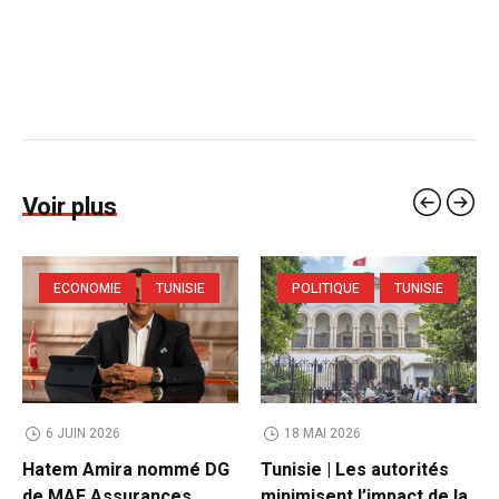
Voir plus
ECONOMIE
TUNISIE
POLITIQUE
TUNISIE
6 JUIN 2026
18 MAI 2026
Hatem Amira nommé DG
Tunisie | Les autorités
de MAE Assurances
minimisent l’impact de la