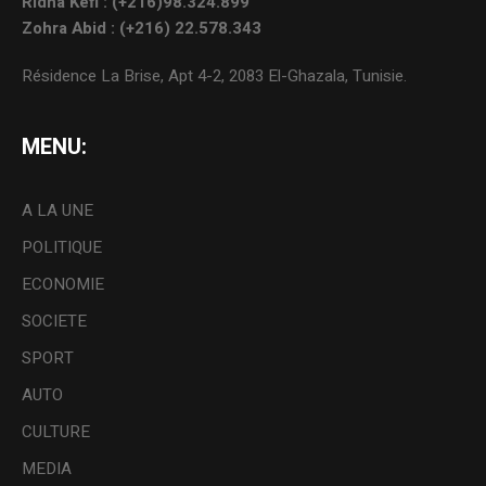
Ridha Kefi : (+216)98.324.899
Zohra Abid : (+216) 22.578.343
Résidence La Brise, Apt 4-2, 2083 El-Ghazala, Tunisie.
MENU:
A LA UNE
POLITIQUE
ECONOMIE
SOCIETE
SPORT
AUTO
CULTURE
MEDIA