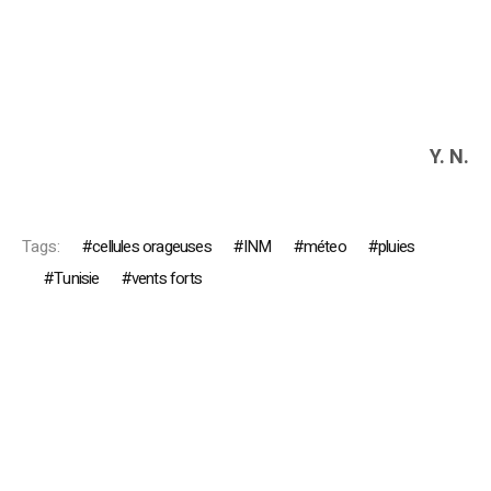
Y. N.
Tags:
cellules orageuses
INM
méteo
pluies
Tunisie
vents forts