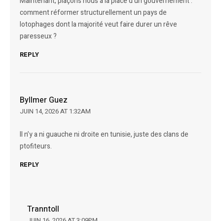
Maintenant, plaçons nous à la place d’un gouvernement :
comment réformer structurellement un pays de
lotophages dont la majorité veut faire durer un rêve
paresseux ?
REPLY
Byllmer Guez
JUIN 14, 2026 AT 1:32AM
Il n’y a ni guauche ni droite en tunisie, juste des clans de
ptofiteurs.
REPLY
Tranntoll
JUIN 16, 2026 AT 3:09PM