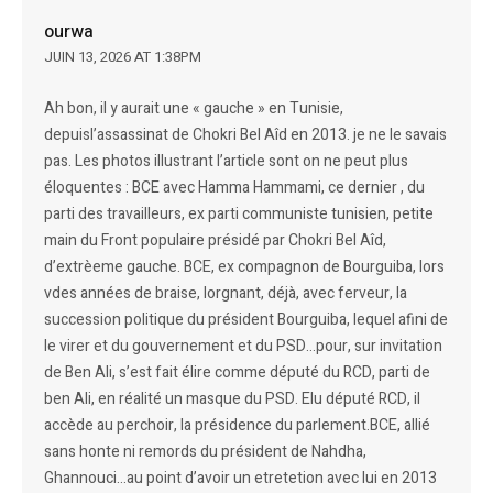
ourwa
JUIN 13, 2026 AT 1:38PM
Ah bon, il y aurait une « gauche » en Tunisie,
depuisl’assassinat de Chokri Bel Aîd en 2013. je ne le savais
pas. Les photos illustrant l’article sont on ne peut plus
éloquentes : BCE avec Hamma Hammami, ce dernier , du
parti des travailleurs, ex parti communiste tunisien, petite
main du Front populaire présidé par Chokri Bel Aîd,
d’extrèeme gauche. BCE, ex compagnon de Bourguiba, lors
vdes années de braise, lorgnant, déjà, avec ferveur, la
succession politique du président Bourguiba, lequel afini de
le virer et du gouvernement et du PSD…pour, sur invitation
de Ben Ali, s’est fait élire comme député du RCD, parti de
ben Ali, en réalité un masque du PSD. Elu député RCD, il
accède au perchoir, la présidence du parlement.BCE, allié
sans honte ni remords du président de Nahdha,
Ghannouci…au point d’avoir un etretetion avec lui en 2013