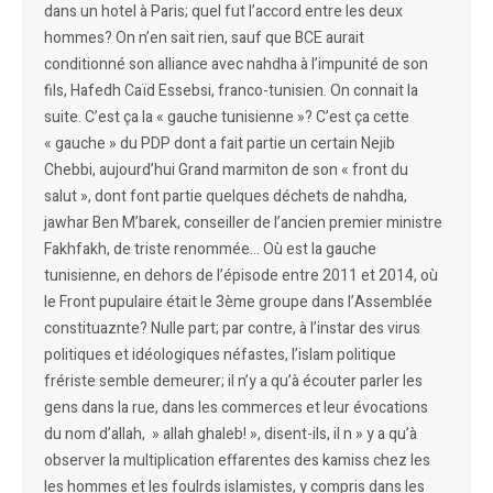
dans un hotel à Paris; quel fut l’accord entre les deux
hommes? On n’en sait rien, sauf que BCE aurait
conditionné son alliance avec nahdha à l’impunité de son
fils, Hafedh Caïd Essebsi, franco-tunisien. On connait la
suite. C’est ça la « gauche tunisienne »? C’est ça cette
« gauche » du PDP dont a fait partie un certain Nejib
Chebbi, aujourd’hui Grand marmiton de son « front du
salut », dont font partie quelques déchets de nahdha,
jawhar Ben M’barek, conseiller de l’ancien premier ministre
Fakhfakh, de triste renommée… Où est la gauche
tunisienne, en dehors de l’épisode entre 2011 et 2014, où
le Front pupulaire était le 3ème groupe dans l’Assemblée
constituaznte? Nulle part; par contre, à l’instar des virus
politiques et idéologiques néfastes, l’islam politique
frériste semble demeurer; il n’y a qu’à écouter parler les
gens dans la rue, dans les commerces et leur évocations
du nom d’allah, » allah ghaleb! », disent-ils, il n » y a qu’à
observer la multiplication effarentes des kamiss chez les
les hommes et les foulrds islamistes, y compris dans les