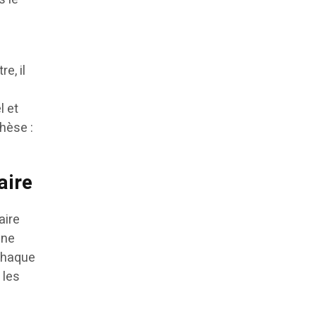
e, il
l et
hèse :
aire
aire
 ne
 Chaque
 les