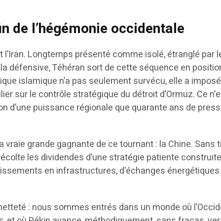
fin de l’hégémonie occidentale
t l’Iran. Longtemps présenté comme isolé, étranglé par l
 la défensive, Téhéran sort de cette séquence en positio
blique islamique n’a pas seulement survécu, elle a impos
lier sur le contrôle stratégique du détroit d’Ormuz. Ce n’
tion d’une puissance régionale que quarante ans de press
e la vraie grande gagnante de ce tournant : la Chine. Sans t
récolte les dividendes d’une stratégie patiente construite
issements en infrastructures, d’échanges énergétiques 
ec netteté : nous sommes entrés dans un monde où l’Occi
ns, et où Pékin avance, méthodiquement, sans fracas, ver