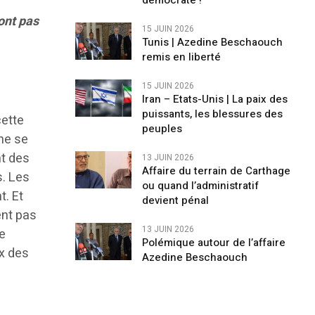
démocrate !
ont pas
15 JUIN 2026
Tunis | Azedine Beschaouch
remis en liberté
15 JUIN 2026
Iran – Etats-Unis | La paix des
puissants, les blessures des
cette
peuples
ne se
nt des
13 JUIN 2026
Affaire du terrain de Carthage
s. Les
ou quand l’administratif
t. Et
devient pénal
ent pas
13 JUIN 2026
le
Polémique autour de l’affaire
ix des
Azedine Beschaouch