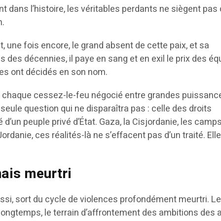
 dans l’histoire, les véritables perdants ne siègent pas
n.
t, une fois encore, le grand absent de cette paix, et sa
s des décennies, il paye en sang et en exil le prix des équ
res ont décidés en son nom.
, chaque cessez-le-feu négocié entre grandes puissanc
seule question qui ne disparaîtra pas : celle des droits
é d’un peuple privé d’État. Gaza, la Cisjordanie, les camp
ordanie, ces réalités-là ne s’effacent pas d’un traité. Ell
nais meurtri
aussi, sort du cycle de violences profondément meurtri. L
longtemps, le terrain d’affrontement des ambitions des 