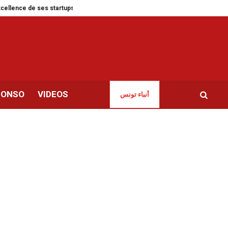
ses startups
IFT | Vernissage de l’exposition « Départs : un retour en Syrie 
CONSO
VIDEOS
أنباء تونس