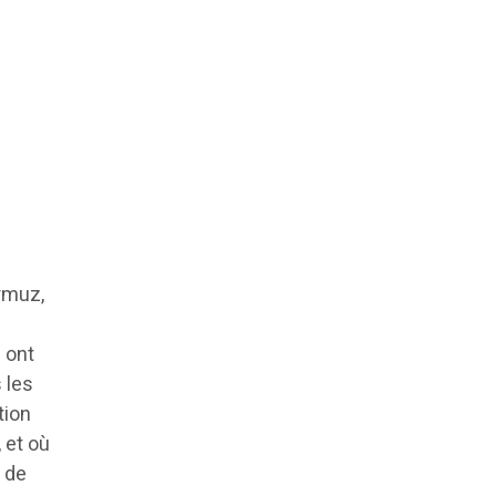
Ormuz,
 ont
 les
tion
 et où
x de