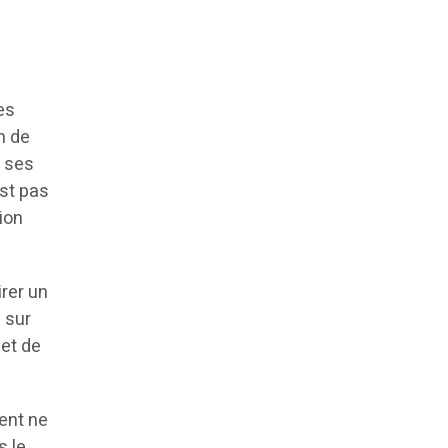
es
n de
é ses
est pas
ion
irer un
 sur
et de
dent ne
s le