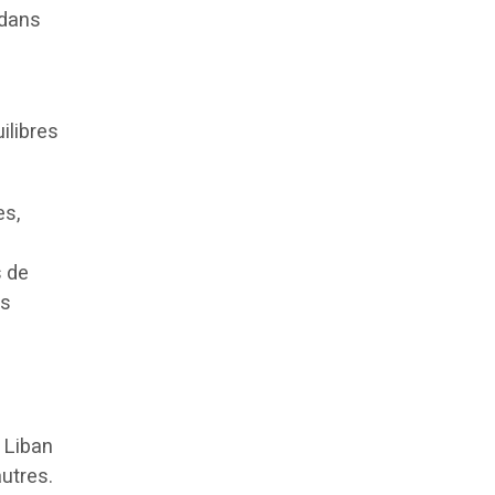
 dans
ilibres
es,
s de
es
e Liban
autres.