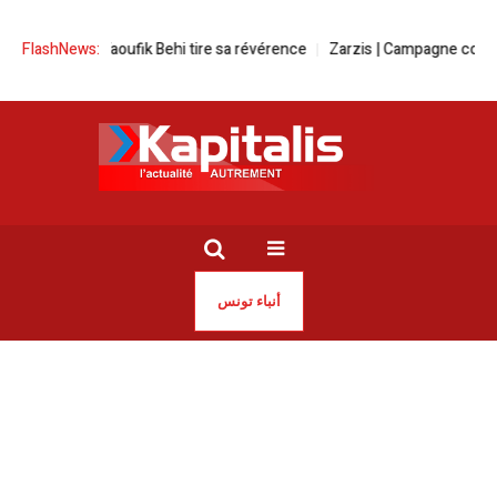
unisie : Taoufik Behi tire sa révérence
FlashNews:
Zarzis | Campagne contre les i
أنباء تونس